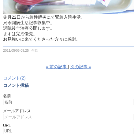
先月22日から急性膵炎にて緊急入院生活。
只今闘病生活記事収集中。
退院後全治療公開します。
まずは完治優先。
お見舞いに来てくださった方々に感謝。
2011/05/06 09:25
生活
«
前の記事
次の記事
»
コメント(2)
コメント投稿
名前
メールアドレス
URL