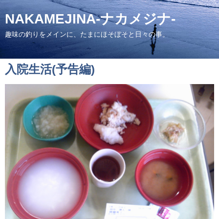
NAKAMEJINA-ナカメジナ-
趣味の釣りをメインに、たまにほそぼそと日々の事。
入院生活(予告編)